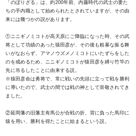
「のぼりざる」は、約200年前、内藤時代の武士の妻た
ちの手内職として始められたとされていますが、その由
来には幾つかの説があります。
①ニニギノミコトが高天原にご降臨になった時、その武
将として功績のあった猿田彦が、その後も粗暴な振る舞
いがなおらず、アマノウズメノミコトにいたずらをした
のを戒めるため、ニニギノミコトが猿田彦を縛り竹竿の
先に吊るしたことに由来する説。
※猿田彦命は勇将で、常に戦いの先頭に立って戦を勝利
に導いたので、武士の間では戦の神として崇敬されてき
ました。
②延岡藩の旧藩主有馬公が合戦の折、背に負った馬印に
猿を用い、勝利を得たことに始まるという説。