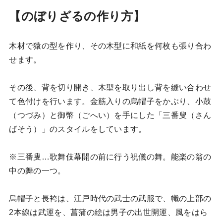
【のぼりざるの作り方】
木材で猿の型を作り、その木型に和紙を何枚も張り合わ
せます。
その後、背を切り開き、木型を取り出し背を縫い合わせ
て色付けを行います。金筋入りの烏帽子をかぶり、小鼓
（つづみ）と御幣（ごへい）を手にした「三番叟（さん
ばそう）」のスタイルをしています。
※三番叟…歌舞伎幕開の前に行う祝儀の舞。能楽の翁の
中の舞の一つ。
烏帽子と長袴は、江戸時代の武士の武服で、幟の上部の
2本線は武運を、菖蒲の絵は男子の出世開運、風をはら