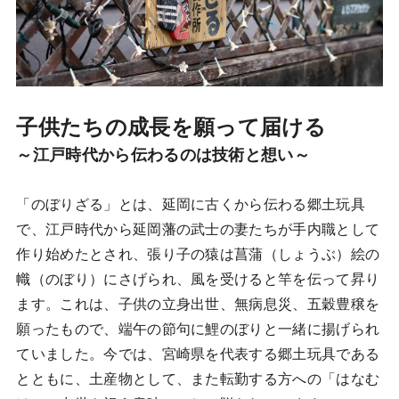
子供たちの成長を願って届ける
～江戸時代から伝わるのは技術と想い～
「のぼりざる」とは、延岡に古くから伝わる郷土玩具
で、江戸時代から延岡藩の武士の妻たちが手内職として
作り始めたとされ、張り子の猿は菖蒲（しょうぶ）絵の
幟（のぼり）にさげられ、風を受けると竿を伝って昇り
ます。これは、子供の立身出世、無病息災、五穀豊穣を
願ったもので、端午の節句に鯉のぼりと一緒に揚げられ
ていました。今では、宮崎県を代表する郷土玩具である
とともに、土産物として、また転勤する方への「はなむ