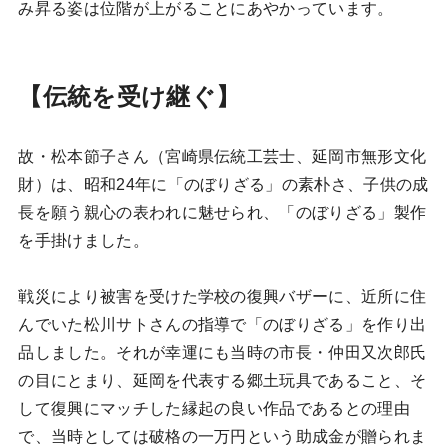
み昇る姿は位階が上がることにあやかっています。
【伝統を受け継ぐ】
故・松本節子さん（宮崎県伝統工芸士、延岡市無形文化
財）は、昭和24年に「のぼりざる」の素朴さ、子供の成
長を願う親心の表われに魅せられ、「のぼりざる」製作
を手掛けました。
戦災により被害を受けた学校の復興バザーに、近所に住
んでいた松川サトさんの指導で「のぼりざる」を作り出
品しました。それが幸運にも当時の市長・仲田又次郎氏
の目にとまり、延岡を代表する郷土玩具であること、そ
して復興にマッチした縁起の良い作品であるとの理由
で、当時としては破格の一万円という助成金が贈られま