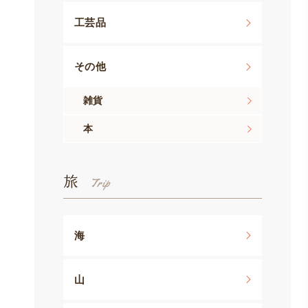
工芸品
その他
雑貨
本
旅
海
山