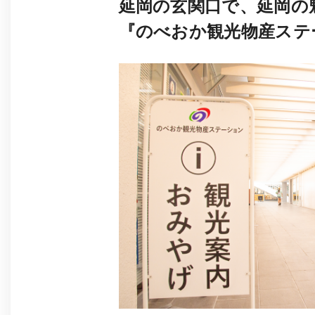
延岡の玄関口で、延岡の
『のべおか観光物産ステ