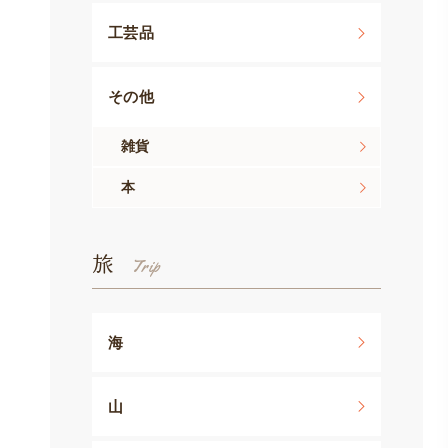
工芸品
その他
雑貨
本
旅
海
山