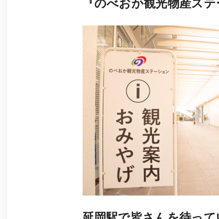
『のべおか観光物産ステ
延岡駅で皆さんを待って