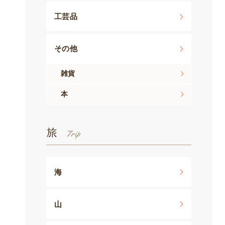
工芸品
その他
雑貨
本
旅
海
山